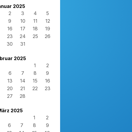
anuar 2025
2
3
4
5
9
10
11
12
16
17
18
19
23
24
25
26
30
31
bruar 2025
1
2
6
7
8
9
13
14
15
16
20
21
22
23
6
27
28
März 2025
1
2
6
7
8
9