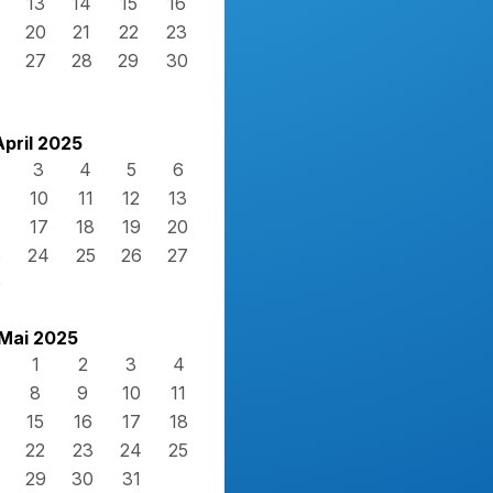
13
14
15
16
20
21
22
23
27
28
29
30
April 2025
3
4
5
6
10
11
12
13
17
18
19
20
3
24
25
26
27
0
Mai 2025
1
2
3
4
8
9
10
11
15
16
17
18
22
23
24
25
29
30
31