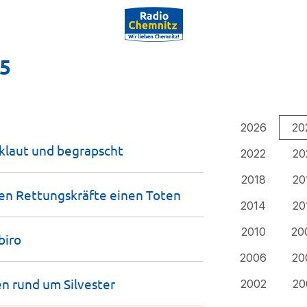
25
2026
20
eklaut und
begrapscht
2022
20
2018
20
ken Rettungskräfte einen
Toten
2014
20
2010
20
biro
2006
20
en rund um
Silvester
2002
20