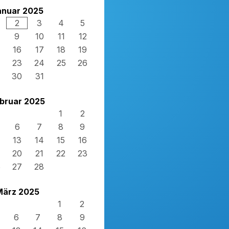
anuar 2025
2
3
4
5
9
10
11
12
16
17
18
19
23
24
25
26
30
31
bruar 2025
1
2
6
7
8
9
13
14
15
16
20
21
22
23
6
27
28
März 2025
1
2
6
7
8
9