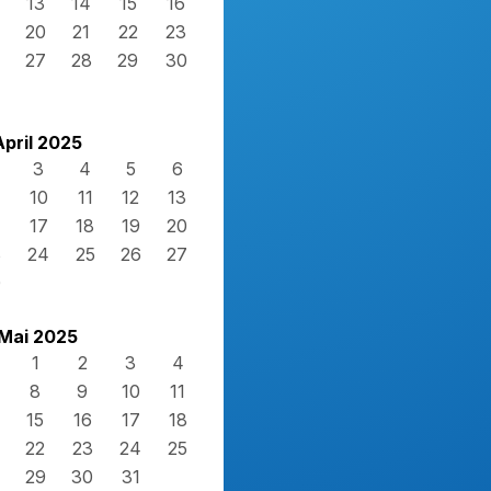
13
14
15
16
20
21
22
23
27
28
29
30
April 2025
3
4
5
6
10
11
12
13
17
18
19
20
3
24
25
26
27
0
Mai 2025
1
2
3
4
8
9
10
11
15
16
17
18
22
23
24
25
29
30
31