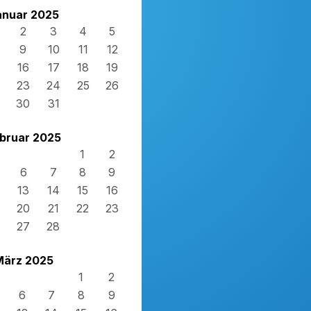
anuar 2025
2
3
4
5
9
10
11
12
16
17
18
19
23
24
25
26
30
31
bruar 2025
1
2
6
7
8
9
13
14
15
16
20
21
22
23
6
27
28
März 2025
1
2
6
7
8
9