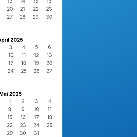
13
14
15
16
20
21
22
23
27
28
29
30
April 2025
3
4
5
6
10
11
12
13
17
18
19
20
3
24
25
26
27
0
Mai 2025
1
2
3
4
8
9
10
11
15
16
17
18
22
23
24
25
29
30
31