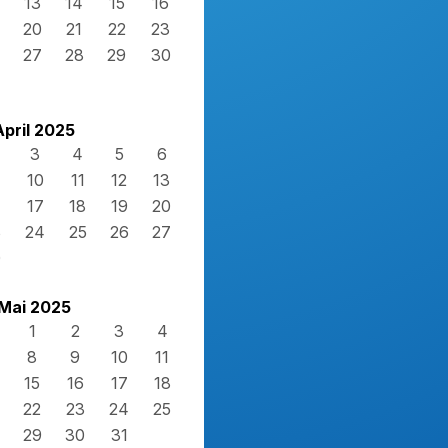
13
14
15
16
20
21
22
23
27
28
29
30
April 2025
3
4
5
6
10
11
12
13
17
18
19
20
3
24
25
26
27
0
Mai 2025
1
2
3
4
8
9
10
11
15
16
17
18
22
23
24
25
29
30
31