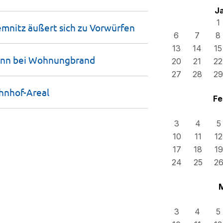
J
1
mnitz äußert sich zu
Vorwürfen
6
7
8
13
14
15
ann bei
Wohnungbrand
20
21
22
27
28
29
hnhof-Areal
Fe
3
4
5
10
11
12
17
18
19
24
25
2
3
4
5