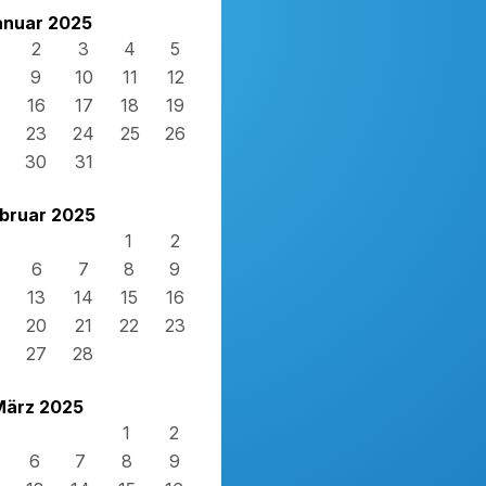
anuar 2025
2
3
4
5
9
10
11
12
16
17
18
19
23
24
25
26
30
31
bruar 2025
1
2
6
7
8
9
13
14
15
16
20
21
22
23
6
27
28
März 2025
1
2
6
7
8
9