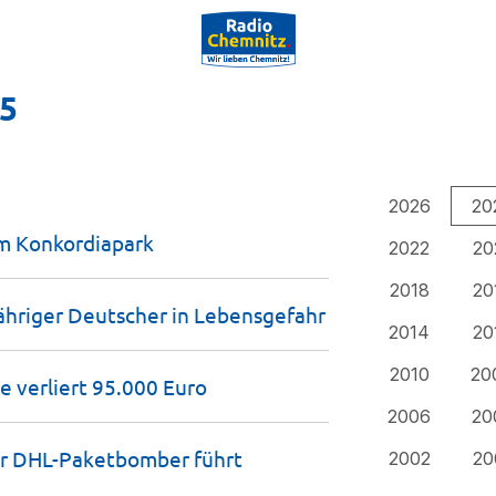
25
2026
20
im
Konkordiapark
2022
20
2018
20
jähriger Deutscher in
Lebensgefahr
2014
20
2010
20
e verliert 95.000
Euro
2006
20
der DHL-Paketbomber führt
2002
20