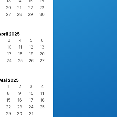
13
14
15
16
20
21
22
23
27
28
29
30
April 2025
3
4
5
6
10
11
12
13
17
18
19
20
3
24
25
26
27
0
Mai 2025
1
2
3
4
8
9
10
11
15
16
17
18
22
23
24
25
29
30
31