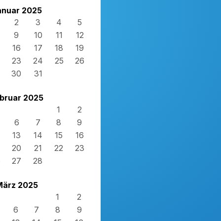
anuar 2025
2
3
4
5
9
10
11
12
16
17
18
19
23
24
25
26
30
31
bruar 2025
1
2
6
7
8
9
13
14
15
16
20
21
22
23
6
27
28
März 2025
1
2
6
7
8
9