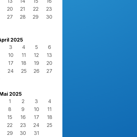
13
14
15
16
20
21
22
23
27
28
29
30
April 2025
3
4
5
6
10
11
12
13
17
18
19
20
3
24
25
26
27
0
Mai 2025
1
2
3
4
8
9
10
11
15
16
17
18
22
23
24
25
29
30
31