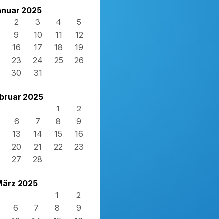
anuar 2025
2
3
4
5
9
10
11
12
16
17
18
19
23
24
25
26
30
31
bruar 2025
1
2
6
7
8
9
13
14
15
16
20
21
22
23
6
27
28
März 2025
1
2
6
7
8
9