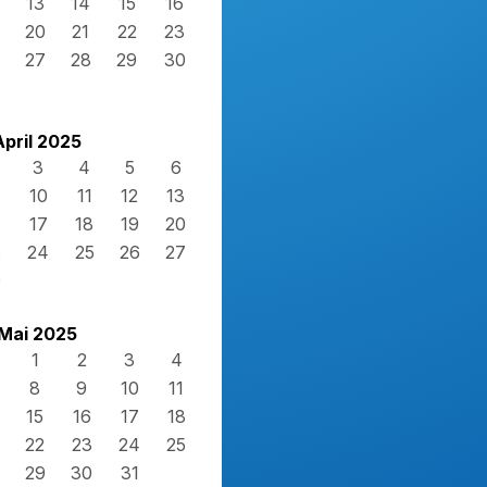
13
14
15
16
20
21
22
23
27
28
29
30
April 2025
3
4
5
6
10
11
12
13
17
18
19
20
3
24
25
26
27
0
Mai 2025
1
2
3
4
8
9
10
11
15
16
17
18
22
23
24
25
29
30
31