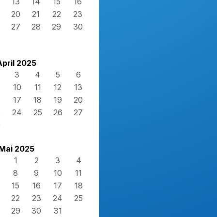
13
14
15
16
20
21
22
23
27
28
29
30
April 2025
3
4
5
6
10
11
12
13
17
18
19
20
3
24
25
26
27
0
Mai 2025
1
2
3
4
8
9
10
11
15
16
17
18
22
23
24
25
29
30
31