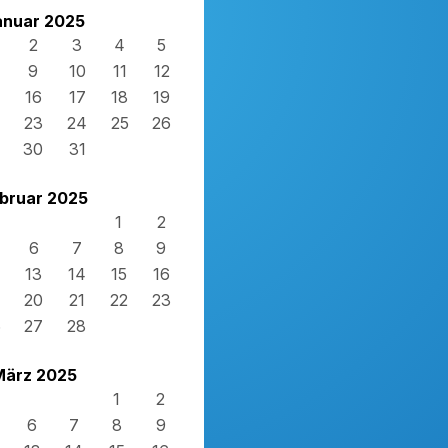
anuar 2025
2
3
4
5
9
10
11
12
16
17
18
19
23
24
25
26
30
31
bruar 2025
1
2
6
7
8
9
13
14
15
16
20
21
22
23
6
27
28
März 2025
1
2
6
7
8
9