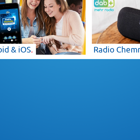
oid &
iOS
Radio Chemn