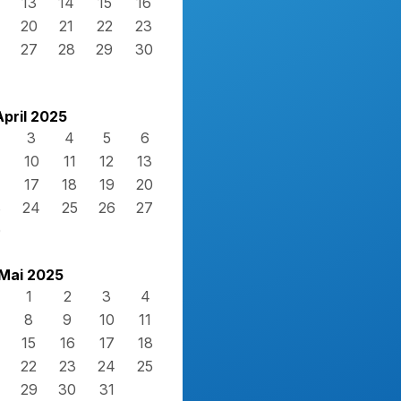
13
14
15
16
20
21
22
23
27
28
29
30
April 2025
3
4
5
6
10
11
12
13
17
18
19
20
3
24
25
26
27
0
Mai 2025
1
2
3
4
8
9
10
11
15
16
17
18
22
23
24
25
29
30
31