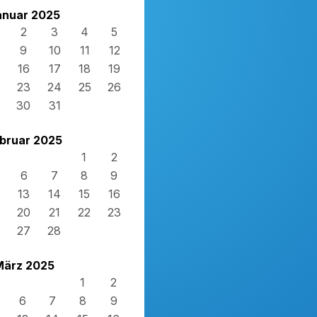
anuar 2025
2
3
4
5
9
10
11
12
16
17
18
19
23
24
25
26
30
31
bruar 2025
1
2
6
7
8
9
13
14
15
16
20
21
22
23
6
27
28
März 2025
1
2
6
7
8
9