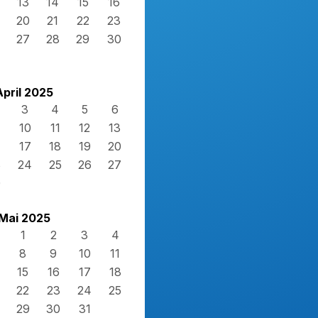
13
14
15
16
20
21
22
23
27
28
29
30
April 2025
3
4
5
6
10
11
12
13
17
18
19
20
3
24
25
26
27
0
Mai 2025
1
2
3
4
8
9
10
11
15
16
17
18
22
23
24
25
29
30
31