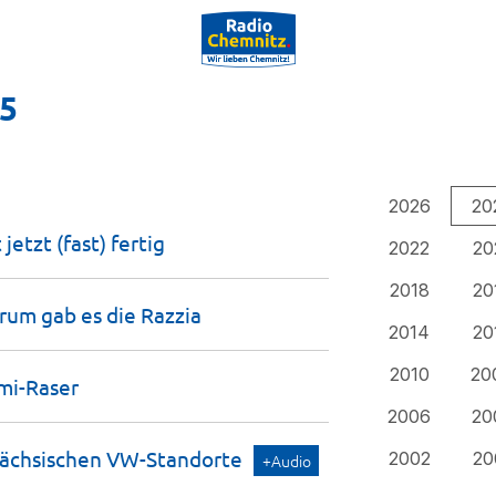
25
2026
20
 jetzt (fast)
fertig
2022
20
2018
20
arum gab es die
Razzia
2014
20
2010
20
mi-Raser
2006
20
sächsischen
VW-Standorte
2002
20
+Audio