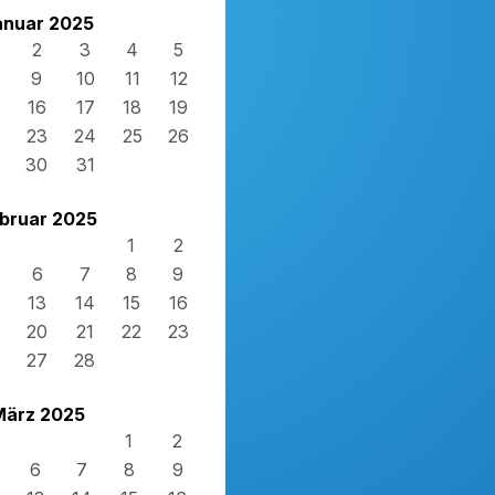
anuar 2025
2
3
4
5
9
10
11
12
16
17
18
19
23
24
25
26
30
31
bruar 2025
1
2
6
7
8
9
13
14
15
16
20
21
22
23
6
27
28
März 2025
1
2
6
7
8
9