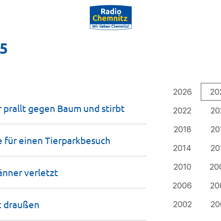
25
2026
20
r prallt gegen Baum und
stirbt
2022
20
2018
20
e für einen
Tierparkbesuch
2014
20
2010
20
Männer
verletzt
2006
20
t
draußen
2002
20