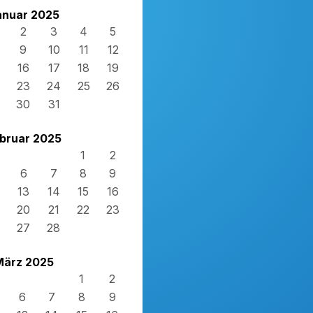
anuar 2025
2
3
4
5
9
10
11
12
16
17
18
19
23
24
25
26
30
31
bruar 2025
1
2
6
7
8
9
13
14
15
16
20
21
22
23
6
27
28
März 2025
1
2
6
7
8
9