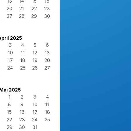
13
14
15
16
20
21
22
23
27
28
29
30
April 2025
3
4
5
6
10
11
12
13
17
18
19
20
3
24
25
26
27
0
Mai 2025
1
2
3
4
8
9
10
11
15
16
17
18
22
23
24
25
29
30
31