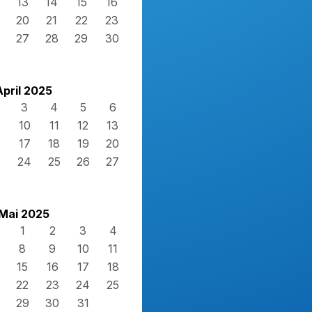
13
14
15
16
20
21
22
23
27
28
29
30
April 2025
3
4
5
6
10
11
12
13
17
18
19
20
3
24
25
26
27
0
Mai 2025
1
2
3
4
8
9
10
11
15
16
17
18
22
23
24
25
29
30
31