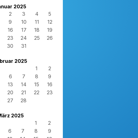
anuar 2025
2
3
4
5
9
10
11
12
16
17
18
19
23
24
25
26
30
31
bruar 2025
1
2
6
7
8
9
13
14
15
16
20
21
22
23
6
27
28
März 2025
1
2
6
7
8
9