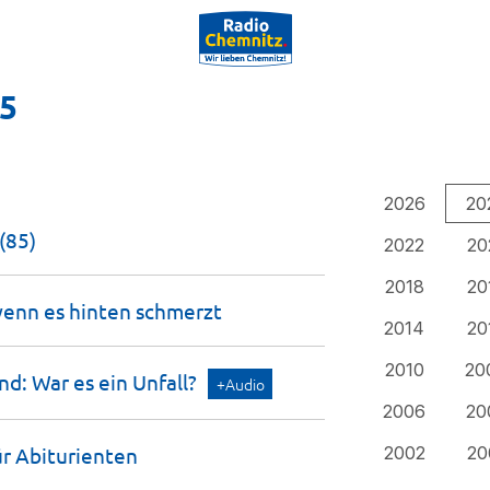
25
2026
20
(85)
2022
20
2018
20
wenn es hinten
schmerzt
2014
20
2010
20
nd: War es ein
Unfall?
+Audio
2006
20
ür
Abiturienten
2002
20