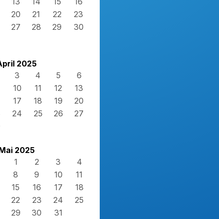
13
14
15
16
20
21
22
23
27
28
29
30
April 2025
3
4
5
6
10
11
12
13
17
18
19
20
3
24
25
26
27
0
Mai 2025
1
2
3
4
8
9
10
11
15
16
17
18
22
23
24
25
29
30
31