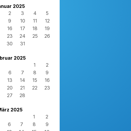
anuar 2025
2
3
4
5
9
10
11
12
16
17
18
19
23
24
25
26
30
31
bruar 2025
1
2
6
7
8
9
13
14
15
16
20
21
22
23
6
27
28
März 2025
1
2
6
7
8
9