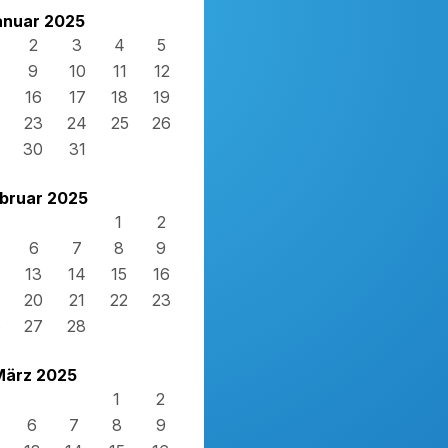
anuar 2025
2
3
4
5
9
10
11
12
16
17
18
19
23
24
25
26
30
31
bruar 2025
1
2
6
7
8
9
13
14
15
16
20
21
22
23
6
27
28
März 2025
1
2
6
7
8
9