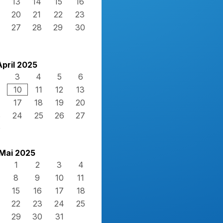
13
14
15
16
20
21
22
23
27
28
29
30
April 2025
3
4
5
6
10
11
12
13
17
18
19
20
3
24
25
26
27
0
Mai 2025
1
2
3
4
8
9
10
11
15
16
17
18
22
23
24
25
29
30
31