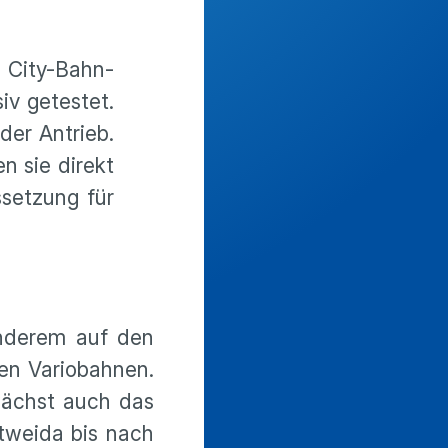
 City-Bahn-
iv getestet.
der Antrieb.
n sie direkt
ssetzung für
 anderem auf den
ten Variobahnen.
 wächst auch das
tweida bis nach