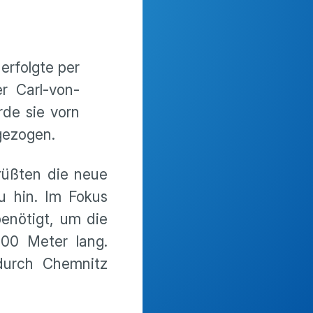
erfolgte per
r Carl-von-
rde sie vorn
gezogen.
grüßten die neue
 hin. Im Fokus
enötigt, um die
00 Meter lang.
durch Chemnitz