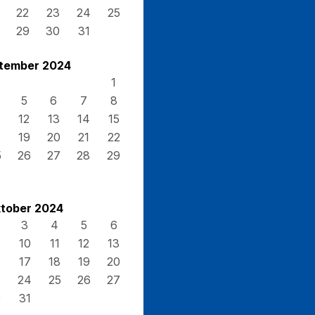
22
23
24
25
29
30
31
tember 2024
1
5
6
7
8
12
13
14
15
8
19
20
21
22
5
26
27
28
29
tober 2024
3
4
5
6
10
11
12
13
17
18
19
20
3
24
25
26
27
0
31