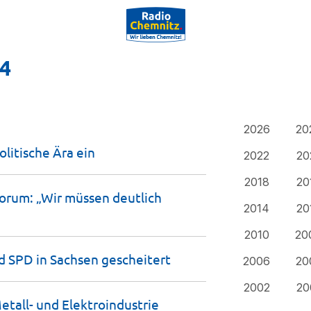
24
2026
20
litische Ära
ein
2022
20
2018
20
orum: „Wir müssen deutlich
2014
20
2010
20
d SPD in Sachsen
gescheitert
2006
20
2002
20
etall- und
Elektroindustrie