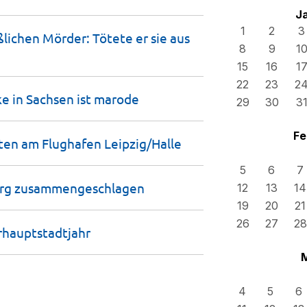
J
1
2
3
ichen Mörder: Tötete er sie aus
8
9
1
15
16
1
22
23
2
e in Sachsen ist
marode
29
30
3
Fe
ten am Flughafen
Leipzig/Halle
5
6
7
erg
zusammengeschlagen
12
13
14
19
20
21
26
27
28
rhauptstadtjahr
4
5
6