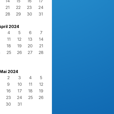
14
15
16
17
21
22
23
24
28
29
30
31
April 2024
4
5
6
7
0
11
12
13
14
7
18
19
20
21
4
25
26
27
28
Mai 2024
2
3
4
5
9
10
11
12
16
17
18
19
23
24
25
26
30
31