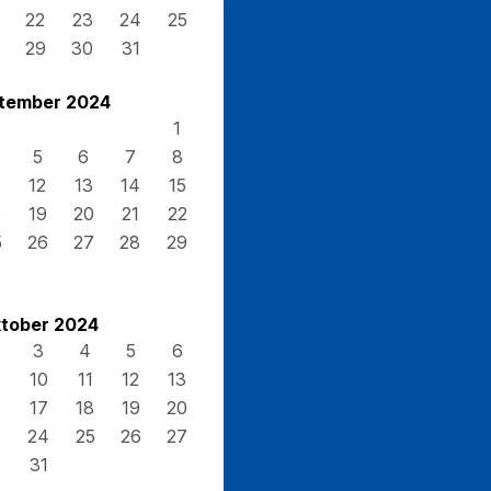
22
23
24
25
29
30
31
tember 2024
1
5
6
7
8
12
13
14
15
8
19
20
21
22
5
26
27
28
29
tober 2024
3
4
5
6
10
11
12
13
17
18
19
20
3
24
25
26
27
0
31