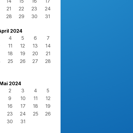
14
15
16
17
21
22
23
24
28
29
30
31
April 2024
4
5
6
7
0
11
12
13
14
7
18
19
20
21
4
25
26
27
28
Mai 2024
2
3
4
5
9
10
11
12
16
17
18
19
23
24
25
26
30
31