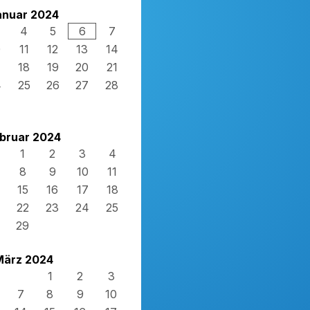
anuar 2024
4
5
6
7
0
11
12
13
14
7
18
19
20
21
4
25
26
27
28
1
bruar 2024
1
2
3
4
8
9
10
11
15
16
17
18
22
23
24
25
29
März 2024
1
2
3
7
8
9
10