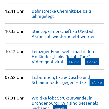
12.41 Uhr
Bahnstrecke Chemnitz-Leipzig
lahmgelegt
10.35 Uhr
Städtepartnerschaft zu US-Stadt
Akron soll wiederbelebt
werden
10.12 Uhr
Leipziger Feuerwehr macht den
Holländer „Links-Rechts-Tanz“ -
Video geht
viral
+Audio
+Video
07.52 Uhr
Eisbomben, Extra-Dusche und
Schlammbäder gegen
Hitze
+Audio
07.31 Uhr
Woidke lobt Strukturwandel in
Brandenburg: „Wir sind besser als
Sachsen“
+Audio