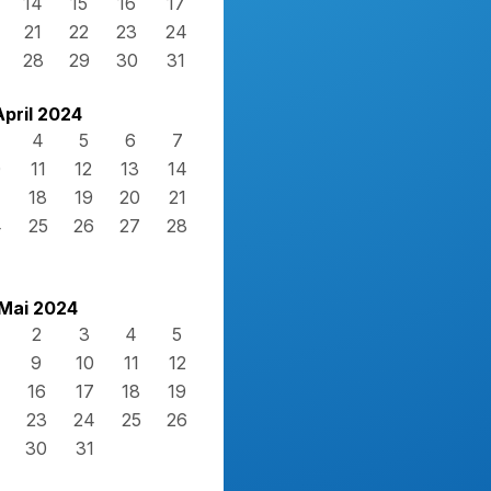
14
15
16
17
21
22
23
24
28
29
30
31
April 2024
4
5
6
7
0
11
12
13
14
7
18
19
20
21
4
25
26
27
28
Mai 2024
2
3
4
5
9
10
11
12
16
17
18
19
23
24
25
26
30
31