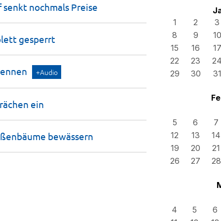
f senkt nochmals
Preise
J
1
2
3
8
9
1
plett
gesperrt
15
16
1
22
23
2
rennen
+Audio
29
30
3
Fe
prächen
ein
5
6
7
traßenbäume
bewässern
12
13
14
19
20
21
26
27
28
4
5
6