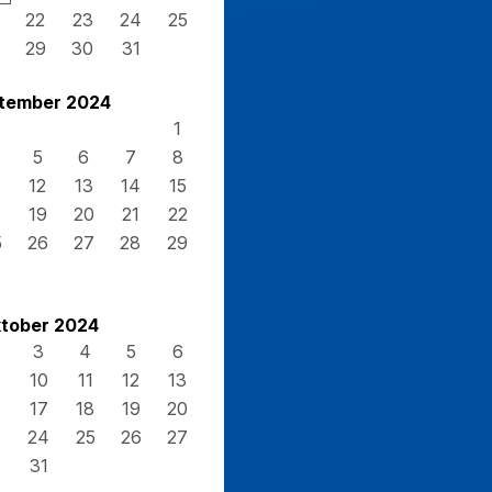
22
23
24
25
29
30
31
tember 2024
1
5
6
7
8
12
13
14
15
8
19
20
21
22
5
26
27
28
29
tober 2024
3
4
5
6
10
11
12
13
17
18
19
20
3
24
25
26
27
0
31