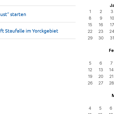
J
1
2
3
lust“
starten
8
9
1
15
16
1
ft Staufalle im
Yorckgebiet
22
23
2
29
30
3
Fe
5
6
7
12
13
14
19
20
21
26
27
28
4
5
6