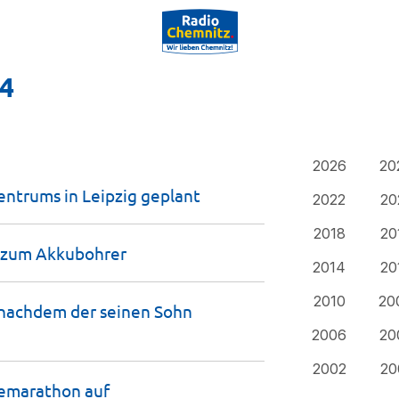
24
2026
20
entrums in Leipzig
geplant
2022
20
2018
20
n zum
Akkubohrer
2014
20
2010
20
 nachdem der seinen Sohn
2006
20
2002
20
demarathon
auf