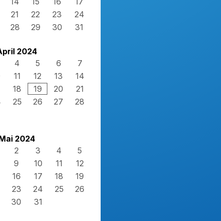
14
15
16
17
21
22
23
24
28
29
30
31
April 2024
4
5
6
7
0
11
12
13
14
7
18
19
20
21
4
25
26
27
28
Mai 2024
2
3
4
5
9
10
11
12
16
17
18
19
23
24
25
26
30
31