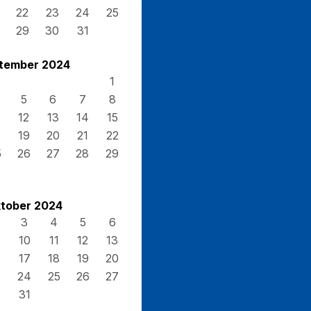
22
23
24
25
29
30
31
tember 2024
1
5
6
7
8
12
13
14
15
8
19
20
21
22
5
26
27
28
29
tober 2024
3
4
5
6
10
11
12
13
17
18
19
20
3
24
25
26
27
0
31