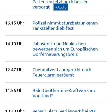
Patienten jetzt noch besser
versorgt
+Audio
16.15 Uhr
Polizei nimmt sturzbetrunkenen
Tankstellendieb
fest
14.10 Uhr
Jahnsdorf und Neukirchen
bewerben sich um Europäischen
Dorferneuerungspreis
12.47 Uhr
Chemnitzer Landgericht nach
Feueralarm
geräumt
11.56 Uhr
Bald Geothermie-Kraftwerk im
Vogtland?
10.30 Uhr
Peter Gulacsi verlängert bei RB