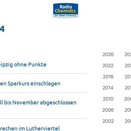
24
2026
20
eipzig ohne
Punkte
2022
20
2018
20
ten Sparkurs
einschlagen
2014
20
2010
20
oll bis November abgeschlossen
2006
20
2002
20
brechen im
Lutherviertel