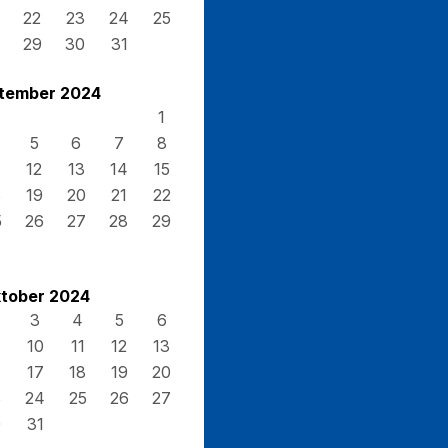
22
23
24
25
29
30
31
tember 2024
1
5
6
7
8
12
13
14
15
8
19
20
21
22
5
26
27
28
29
tober 2024
3
4
5
6
10
11
12
13
17
18
19
20
3
24
25
26
27
0
31