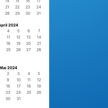
14
15
16
17
21
22
23
24
28
29
30
31
April 2024
4
5
6
7
0
11
12
13
14
7
18
19
20
21
4
25
26
27
28
Mai 2024
2
3
4
5
9
10
11
12
16
17
18
19
23
24
25
26
30
31