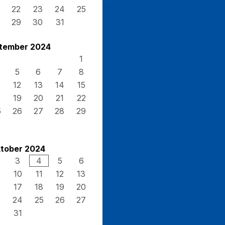
22
23
24
25
29
30
31
tember 2024
1
5
6
7
8
12
13
14
15
8
19
20
21
22
5
26
27
28
29
tober 2024
3
4
5
6
10
11
12
13
17
18
19
20
3
24
25
26
27
0
31