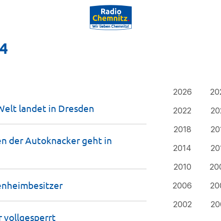
24
2026
20
Welt landet in
Dresden
2022
20
2018
20
en der Autoknacker geht in
2014
20
2010
20
enheimbesitzer
2006
20
2002
20
r
vollgesperrt