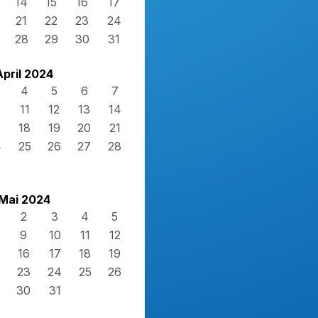
14
15
16
17
21
22
23
24
28
29
30
31
April 2024
4
5
6
7
0
11
12
13
14
7
18
19
20
21
4
25
26
27
28
Mai 2024
2
3
4
5
9
10
11
12
16
17
18
19
23
24
25
26
30
31