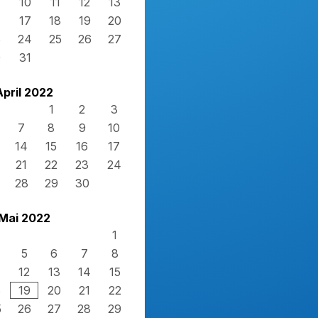
10
11
12
13
17
18
19
20
3
24
25
26
27
0
31
April 2022
1
2
3
7
8
9
10
14
15
16
17
21
22
23
24
28
29
30
Mai 2022
1
5
6
7
8
12
13
14
15
8
19
20
21
22
5
26
27
28
29