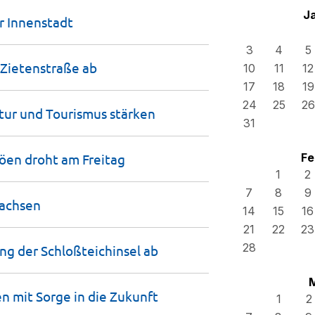
J
er
Innenstadt
3
4
5
 Zietenstraße
ab
10
11
12
17
18
19
24
25
26
ltur und Tourismus
stärken
31
böen droht am
Freitag
Fe
1
2
7
8
9
achsen
14
15
16
21
22
23
28
ung der Schloßteichinsel
ab
 mit Sorge in die
Zukunft
1
2