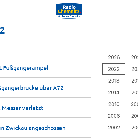
22
2026
20
rt
Fußgängerampel
2022
20
2018
20
ußgängerbrücke über
A72
2014
20
2010
20
it Messer
verletzt
2006
20
 in Zwickau
angeschossen
2002
20