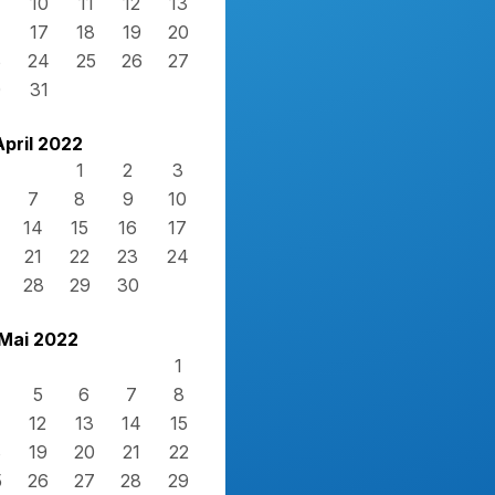
10
11
12
13
17
18
19
20
3
24
25
26
27
0
31
April 2022
1
2
3
7
8
9
10
14
15
16
17
21
22
23
24
28
29
30
Mai 2022
1
5
6
7
8
12
13
14
15
8
19
20
21
22
5
26
27
28
29