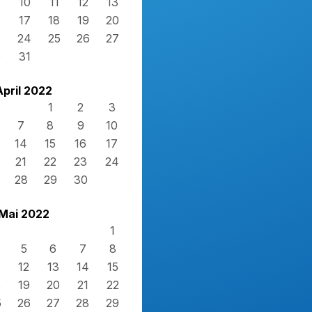
10
11
12
13
17
18
19
20
3
24
25
26
27
0
31
April 2022
1
2
3
7
8
9
10
14
15
16
17
21
22
23
24
28
29
30
Mai 2022
1
5
6
7
8
12
13
14
15
8
19
20
21
22
5
26
27
28
29