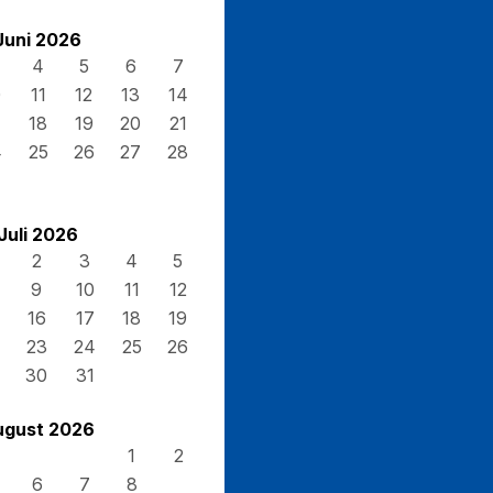
Juni 2026
4
5
6
7
0
11
12
13
14
7
18
19
20
21
4
25
26
27
28
Juli 2026
2
3
4
5
9
10
11
12
16
17
18
19
23
24
25
26
30
31
ugust 2026
1
2
6
7
8