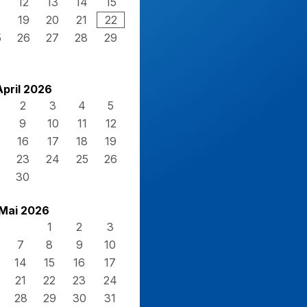
12
13
14
15
8
19
20
21
22
5
26
27
28
29
April 2026
2
3
4
5
9
10
11
12
16
17
18
19
23
24
25
26
30
Mai 2026
1
2
3
7
8
9
10
14
15
16
17
21
22
23
24
28
29
30
31