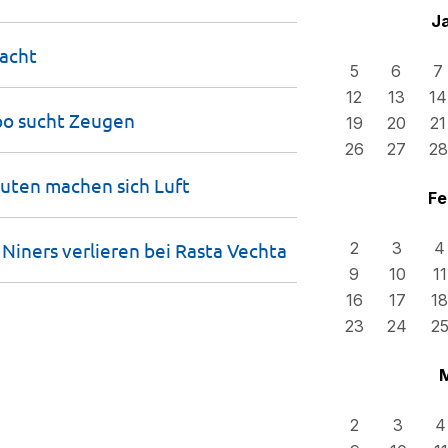
J
acht
5
6
7
12
13
14
po sucht
Zeugen
19
20
21
26
27
28
euten machen sich
Luft
Fe
Niners verlieren bei Rasta
Vechta
2
3
4
9
10
11
16
17
18
23
24
2
2
3
4