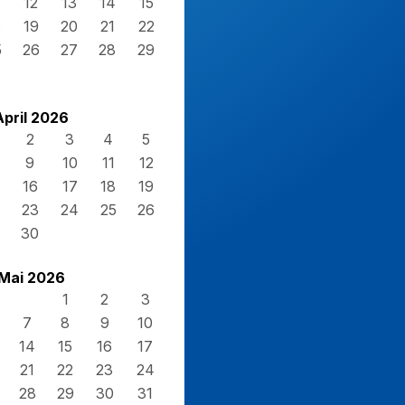
12
13
14
15
8
19
20
21
22
5
26
27
28
29
April 2026
2
3
4
5
9
10
11
12
16
17
18
19
23
24
25
26
30
Mai 2026
1
2
3
7
8
9
10
14
15
16
17
21
22
23
24
28
29
30
31