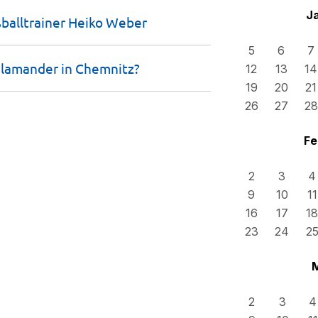
J
balltrainer Heiko
Weber
5
6
7
alamander in
Chemnitz?
12
13
14
19
20
21
26
27
28
Fe
2
3
4
9
10
11
16
17
18
23
24
2
2
3
4