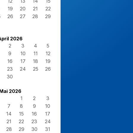
12
13
14
15
8
19
20
21
22
5
26
27
28
29
April 2026
2
3
4
5
9
10
11
12
16
17
18
19
23
24
25
26
30
Mai 2026
1
2
3
7
8
9
10
14
15
16
17
21
22
23
24
28
29
30
31