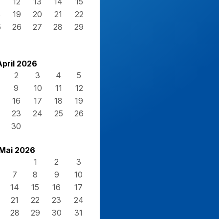
12
13
14
15
8
19
20
21
22
5
26
27
28
29
April 2026
2
3
4
5
9
10
11
12
16
17
18
19
23
24
25
26
30
Mai 2026
1
2
3
7
8
9
10
14
15
16
17
21
22
23
24
28
29
30
31