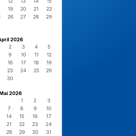
12
13
14
15
8
19
20
21
22
5
26
27
28
29
April 2026
2
3
4
5
9
10
11
12
16
17
18
19
23
24
25
26
30
Mai 2026
1
2
3
7
8
9
10
14
15
16
17
21
22
23
24
28
29
30
31