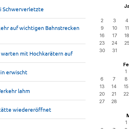
J
i
Schwerverletzte
2
3
4
ehr auf wichtigen Bahnstrecken
9
10
11
16
17
1
23
24
2
30
31
e warten mit Hochkarätern
auf
Fe
ain
erwischt
1
6
7
8
13
14
15
Verkehr
lahm
20
21
22
27
28
tätte
wiedereröffnet
1