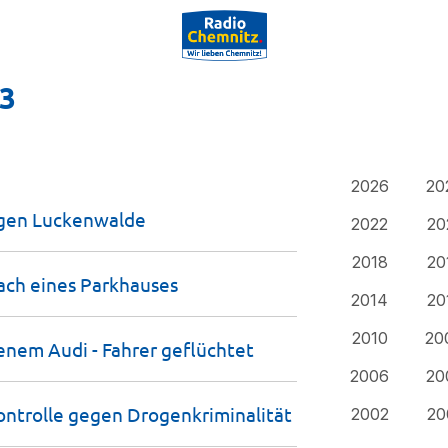
23
2026
20
egen
Luckenwalde
2022
20
2018
20
ach eines
Parkhauses
2014
20
2010
20
enem Audi - Fahrer
geflüchtet
2006
20
ontrolle gegen
Drogenkriminalität
2002
20