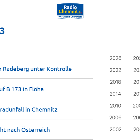
23
2026
20
in Radeberg unter
Kontrolle
2022
20
2018
20
uf B 173 in
Flöha
2014
20
2010
20
radunfall in
Chemnitz
2006
20
eht nach
Österreich
2002
20