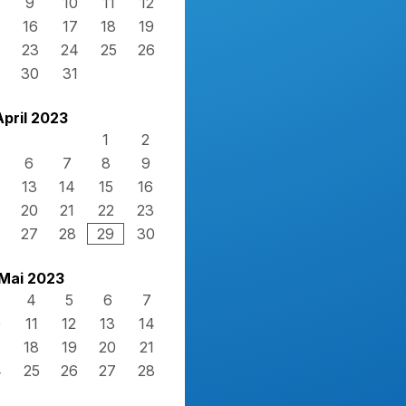
9
10
11
12
16
17
18
19
23
24
25
26
30
31
April 2023
1
2
6
7
8
9
13
14
15
16
20
21
22
23
27
28
29
30
Mai 2023
4
5
6
7
0
11
12
13
14
7
18
19
20
21
4
25
26
27
28
1