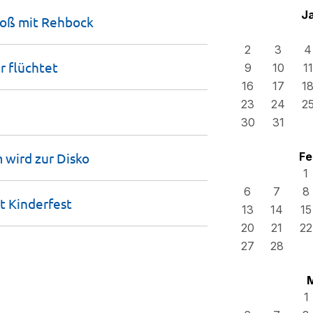
J
toß mit
Rehbock
2
3
4
er
flüchtet
9
10
11
16
17
1
23
24
2
30
31
 wird zur
Disko
Fe
1
6
7
8
rt
Kinderfest
13
14
15
20
21
22
27
28
1