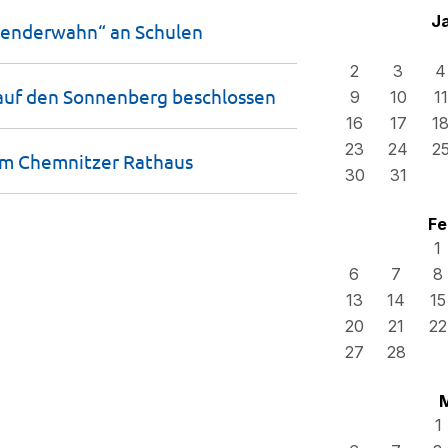
J
Genderwahn“ an
Schulen
2
3
4
auf den Sonnenberg
beschlossen
9
10
11
16
17
1
23
24
2
im Chemnitzer
Rathaus
30
31
Fe
1
6
7
8
13
14
15
20
21
22
27
28
1