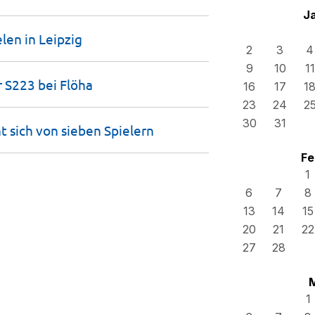
J
len in
Leipzig
2
3
4
9
10
11
r S223 bei
Flöha
16
17
1
23
24
2
30
31
t sich von sieben
Spielern
Fe
1
6
7
8
13
14
15
20
21
22
27
28
1