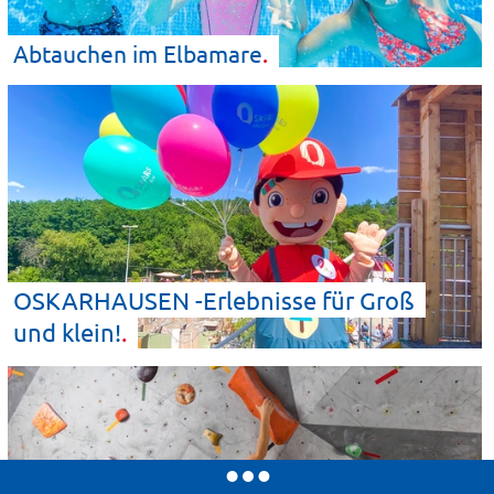
Abtauchen im
Elbamare
OSKARHAUSEN -Erlebnisse für Groß
und
klein!