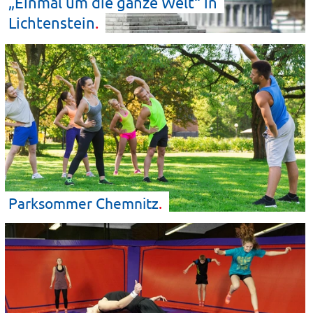
„Einmal um die ganze Welt“ in
Lichtenstein
Parksommer
Chemnitz