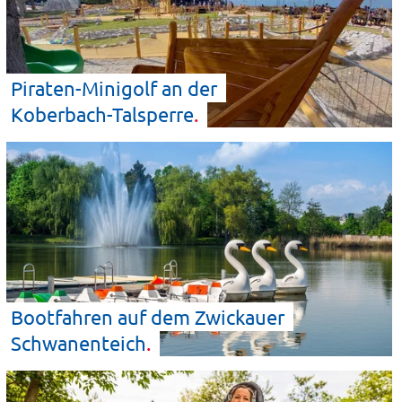
Piraten-Minigolf an der
Koberbach-Talsperre
Bootfahren auf dem Zwickauer
Schwanenteich