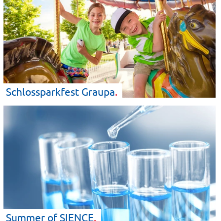
Schlossparkfest
Graupa
Summer of
SIENCE