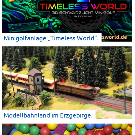
Minigolfanlage „Timeless
World“
Modellbahnland im
Erzgebirge