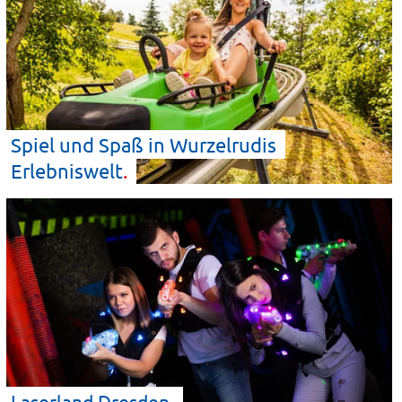
Spiel und Spaß in Wurzelrudis
Erlebniswelt
Laserland
Dresden