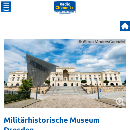
© iStock/AndresGarciaM
Militärhistorische Museum
Dresden