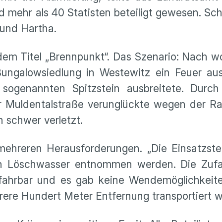
 mehr als 40 Statisten beteiligt gewesen. Sc
und Hartha.
 dem Titel „Brennpunkt“. Das Szenario: Nach 
Bungalowsiedlung in Westewitz ein Feuer aus
ogenannten Spitzstein ausbreitete. Durch
r Muldentalstraße verunglückte wegen der R
 schwer verletzt.
ehreren Herausforderungen. „Die Einsatzstel
n Löschwasser entnommen werden. Die Zufa
fahrbar und es gab keine Wendemöglichkeiten
ere Hundert Meter Entfernung transportiert 