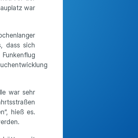
hauplatz war
wochenlanger
, dass sich
 Funkenflug
auchentwicklung
le war sehr
hrtsstraßen
“, hieß es.
werden.