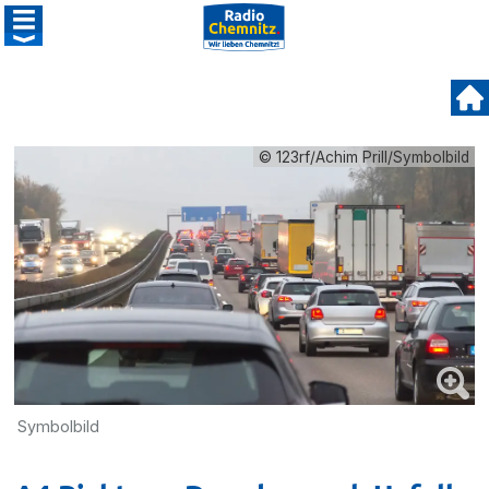
© 123rf/Achim Prill/Symbolbild
Symbolbild