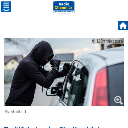
© 123rf/djedzura
Symbolbild