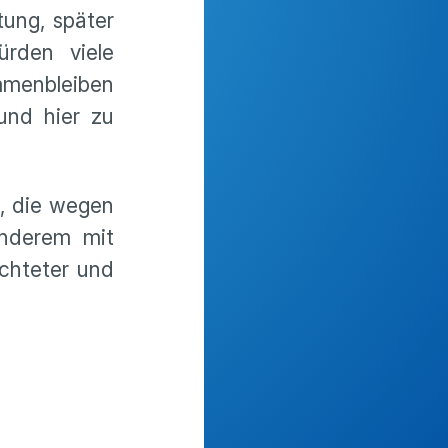
tung, später
rden viele
mmenbleiben
und hier zu
n, die wegen
anderem mit
üchteter und