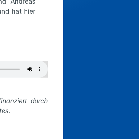
nd Andreas
nd hat hier
inanziert durch
tes.