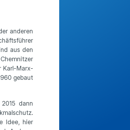
oder anderen
häftsführer
sind aus den
 Chemnitzer
r Karl-Marx-
 1960 gebaut
 2015 dann
nkmalschutz.
 Idee, hier