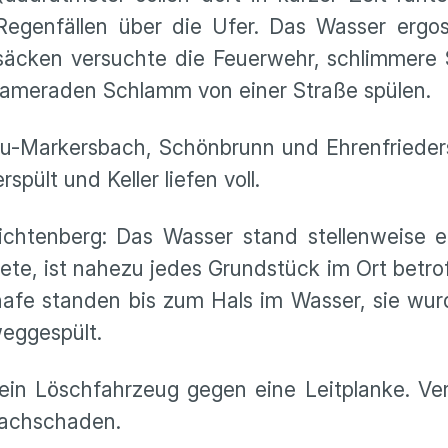
Regenfällen über die Ufer. Das Wasser ergos
andsäcken versuchte die Feuerwehr, schlimmer
Kameraden Schlamm von einer Straße spülen.
-Markersbach, Schönbrunn und Ehrenfrieders
pült und Keller liefen voll.
ichtenberg: Das Wasser stand stellenweise e
tete, ist nahezu jedes Grundstück im Ort betr
afe standen bis zum Hals im Wasser, sie wur
eggespült.
in Löschfahrzeug gegen eine Leitplanke. Ver
Sachschaden.