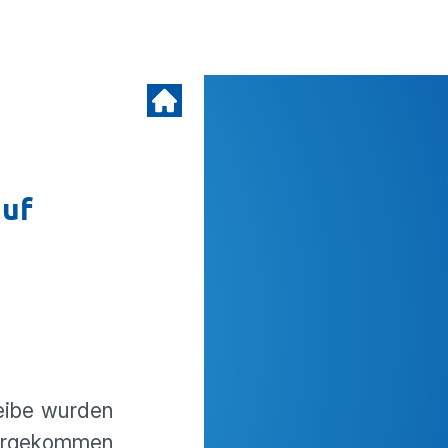
auf
eibe wurden
tergekommen