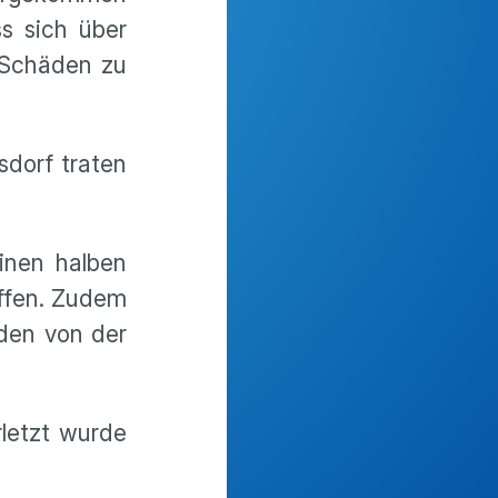
s sich über
e Schäden zu
dorf traten
inen halben
offen. Zudem
den von der
letzt wurde