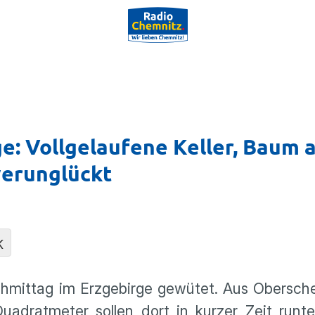
e: Vollgelaufene Keller, Baum 
erunglückt
K
hmittag im Erzgebirge gewütet. Aus Obersch
Quadratmeter sollen dort in kurzer Zeit run