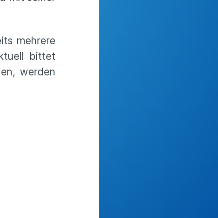
eits mehrere
uell bittet
nen, werden