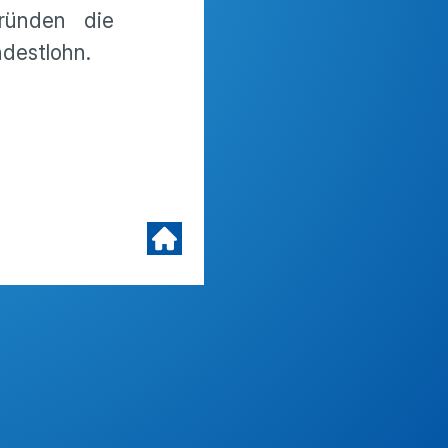
gründen die
destlohn.