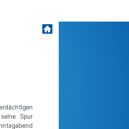
erdächtigen
 seine Spur
onntagabend