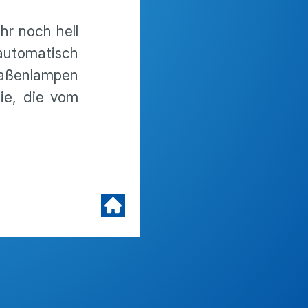
hr noch hell
automatisch
raßenlampen
die, die vom