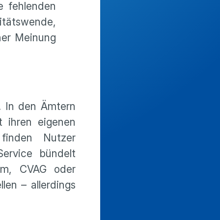
e fehlenden
itätswende,
iner Meinung
. In den Ämtern
t ihren eigenen
nden Nutzer
Service bündelt
kom, CVAG oder
llen – allerdings