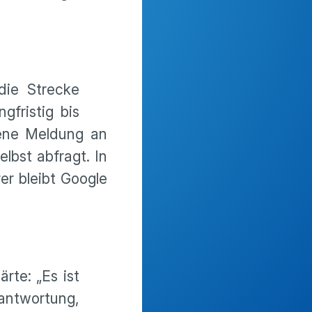
die Strecke
gfristig bis
gene Meldung an
lbst abfragt. In
r bleibt Google
rte: „Es ist
antwortung,